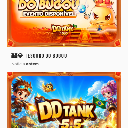
🏰💎 Tesouro do Bugou
Notícia
ontem
Idioma
do
jogo
Idioma