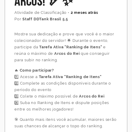
Arcos! 🏹✨
Atividade de Classificação
•
2 meses atrás
Por
Staff DDTank Brasil 5.5
Mostre sua dedicação e prove que você é o maior
colecionador do servidor! 🌟 Durante o evento,
participe da
Tarefa Ativa "Ranking de Itens"
e
reúna o máximo de
Arcos do Rei
que conseguir
para subir no ranking.
🔥
Como participar?
1️⃣ Acesse a
Tarefa Ativa "Ranking de Itens"
2️⃣ Complete as condições disponíveis durante o
período do evento
3️⃣ Colete o máximo possível de
Arcos do Rei
4️⃣ Suba no Ranking de Itens e dispute posições
entre os melhores jogadores!
🎯 Quanto mais itens você acumular, maiores serão
suas chances de alcançar o topo do ranking.