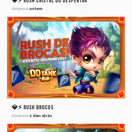
💎⚡ Rush Cristal do Despertar
Anúncio
ontem
Idioma
do
jogo
Idioma
💎⚡ Rush Brocos
Anúncio
2 dias atrás
Cancelar
Atualizar