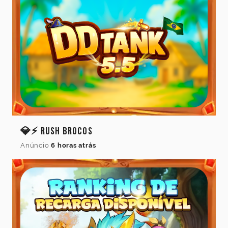
💎⚡ Rush Brocos
Anúncio
6 horas atrás
Idioma
do
jogo