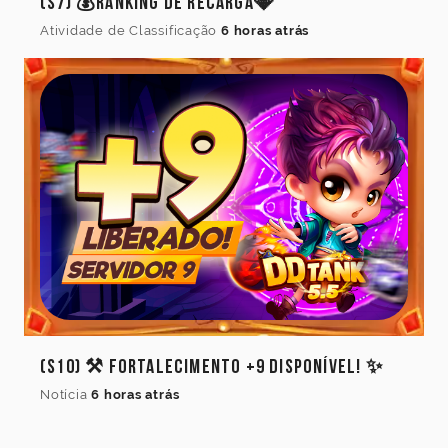
(S7) 💰Ranking de Recarga💎
Atividade de Classificação
6 horas atrás
(S10) ⚒️ Fortalecimento +9 Disponível! ✨
Notícia
6 horas atrás