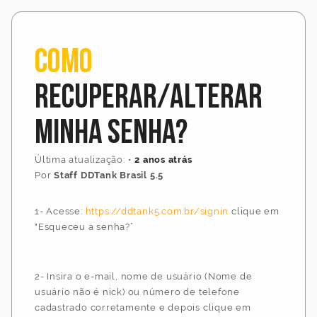
Como
recuperar/alterar
minha senha?
Última atualização:
•
2 anos atrás
Por
Staff DDTank Brasil 5.5
1- Acesse:
https://ddtank5.com.br/signin
clique em
"Esqueceu a senha?”
2- Insira o e-mail, nome de usuário (Nome de
usuário não é nick) ou número de telefone
cadastrado corretamente e depois clique em