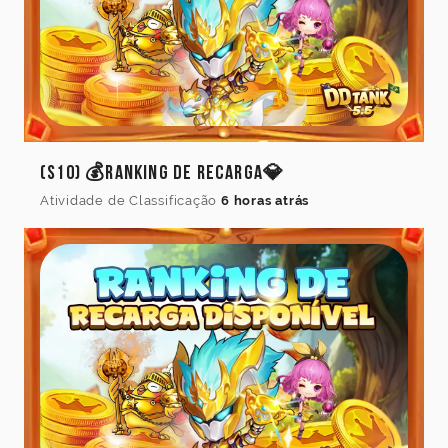
Idioma
Cancelar
Atualizar
(S10) 💰Ranking de Recarga💎
Atividade de Classificação
6 horas atrás