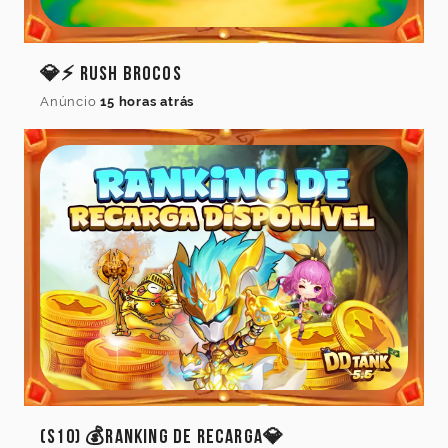
Idioma
💎⚡ Rush Brocos
do
jogo
Anúncio
15 horas atrás
Idioma
Cancelar
Atualizar
(S10) 💰Ranking de Recarga💎