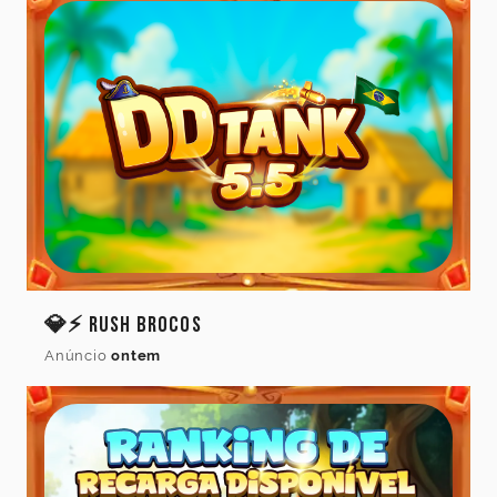
do
jogo
Idioma
Cancelar
Atualizar
💎⚡ Rush Brocos
Anúncio
ontem