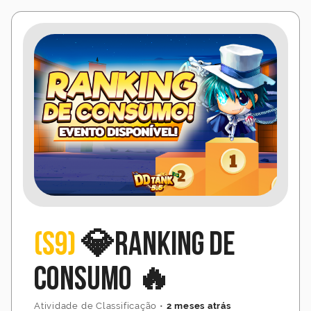
(S9)
💎Ranking de
Consumo 🔥
Atividade de Classificação
•
2 meses atrás