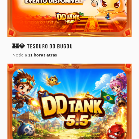
🏰💎 Tesouro do Bugou
Notícia
11 horas atrás
Idioma
do
jogo
Idioma