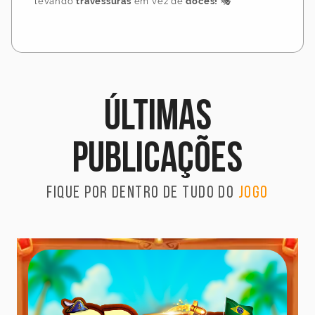
levando
travessuras
em vez de
doces!
🎭
Últimas
publicações
Fique por dentro de tudo do
jogo