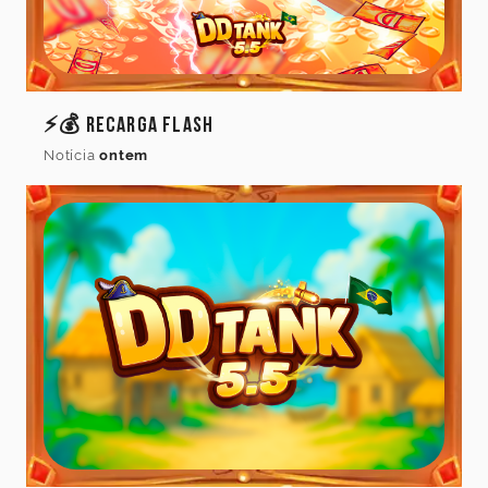
Idioma
do
jogo
⚡💰 Recarga Flash
Notícia
ontem
Idioma
Cancelar
Atualizar