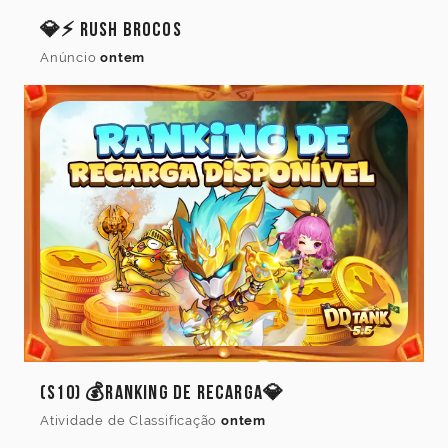
💎⚡ Rush Brocos
Anúncio
ontem
(S10) 💰Ranking de Recarga💎
Atividade de Classificação
ontem