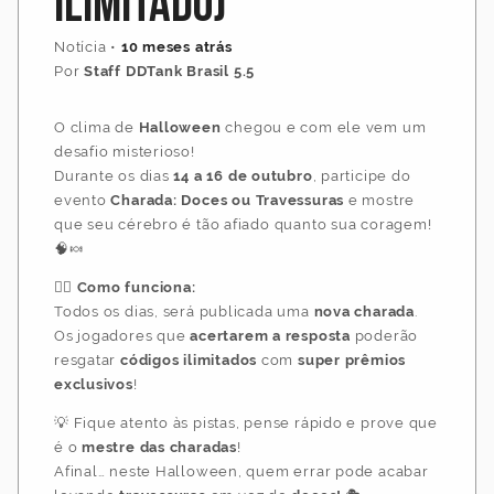
Ilimitado)
Notícia
•
10 meses atrás
Por
Staff DDTank Brasil 5.5
O clima de
Halloween
chegou e com ele vem um
desafio misterioso!
Durante os dias
14 a 16 de outubro
, participe do
evento
Charada: Doces ou Travessuras
e mostre
que seu cérebro é tão afiado quanto sua coragem!
🧠🍬
🕵️‍♂️
Como funciona:
Todos os dias, será publicada uma
nova charada
.
Os jogadores que
acertarem a resposta
poderão
resgatar
códigos ilimitados
com
super prêmios
exclusivos
!
💡 Fique atento às pistas, pense rápido e prove que
é o
mestre das charadas
!
Afinal… neste Halloween, quem errar pode acabar