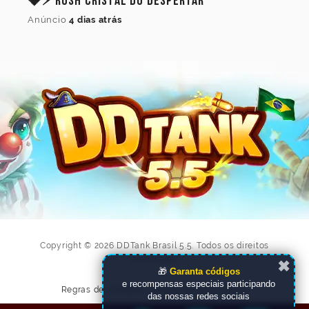
💎⚡ Rush Cristal do Despertar
Anúncio
4 dias atrás
Copyright © 2026 DDTank Brasil 5.5. Todos os direitos
reservados.
✖
🎁
Garanta códigos
e recompensas especiais participando
Regras de conduta
|
Política de privacidade
das nossas redes sociais