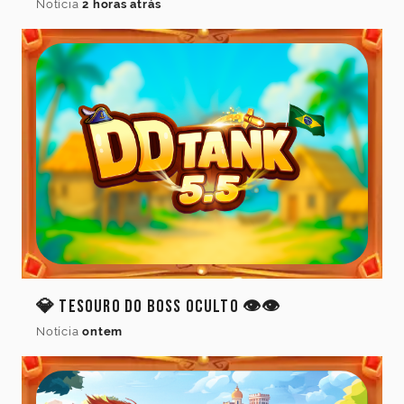
Notícia
2 horas atrás
Idioma
do
jogo
Idioma
💎 Tesouro do Boss Oculto 👁️👁️
Cancelar
Atualizar
Notícia
ontem