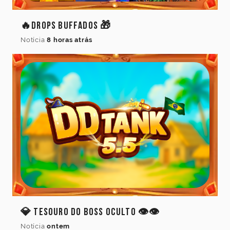
🔥Drops Buffados 🎁
Notícia
8 horas atrás
💎 Tesouro do Boss Oculto 👁️👁️
Idioma
Notícia
ontem