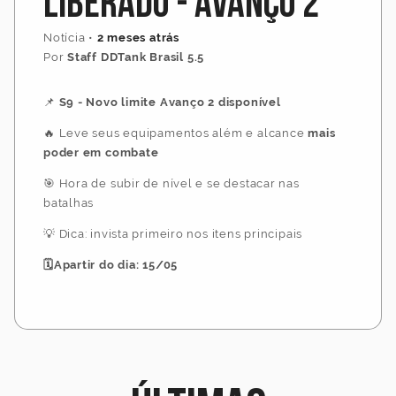
Liberado - Avanço 2
Notícia
•
2 meses atrás
Por
Staff DDTank Brasil 5.5
📌
S9 - Novo limite Avanço 2 disponível
🔥 Leve seus equipamentos além e alcance
mais
poder em combate
🎯 Hora de subir de nível e se destacar nas
batalhas
💡 Dica: invista primeiro nos itens principais
🗓️Apartir do dia: 15/05