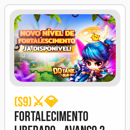
(S9)⚔️💎
Fortalecimento