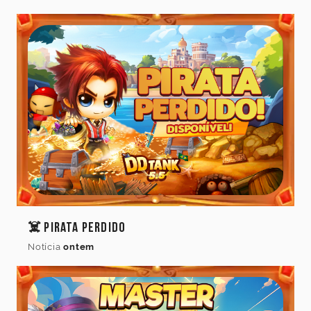
do
jogo
Idioma
Cancelar
Atualizar
☠️ Pirata Perdido
Notícia
ontem