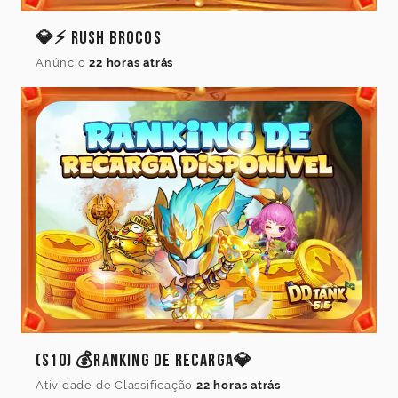
Idioma
💎⚡ Rush Brocos
do
jogo
Anúncio
22 horas atrás
Idioma
Cancelar
Atualizar
(S10) 💰Ranking de Recarga💎
Atividade de Classificação
22 horas atrás