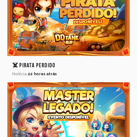
Idioma
do
jogo
☠️ Pirata Perdido
Idioma
Notícia
22 horas atrás
Cancelar
Atualizar