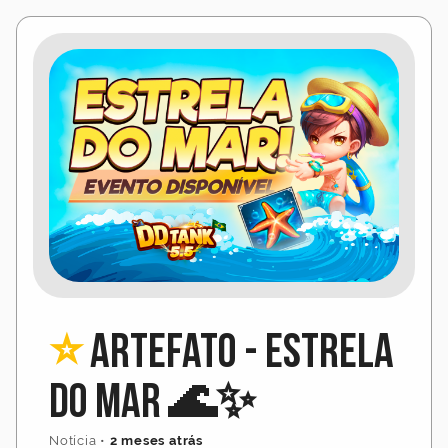
⭐
Artefato - Estrela
do Mar 🌊✨
Notícia
•
2 meses atrás