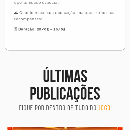
oportunidade especial!
🌊 Quanto maior sua dedicação, maiores serão suas
recompensas!
⏳
Duração: 20/05 ~ 26/05
Últimas
publicações
Fique por dentro de tudo do
jogo