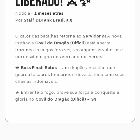
Liberado! ⚔️✨
Notícia
•
2 meses atrás
Por
Staff DDTank Brasil 5.5
O calor das batalhas retorna ao
Servidor 9
! A nova
instância
Covil do Dragão (Difícil)
está aberta,
trazendo inimigos ferozes, recompensas valiosas e
um desafio digno dos verdadeiros heróis.
👑
Boss Final: Batos
– Um dragão ancestral que
guarda tesouros lendários e devasta tudo com suas
chamas indomáveis.
🔥 Enfrente o fogo, prove sua força e conquiste a
glória no
Covil do Dragão (Difícil) – S9
!