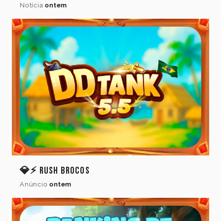
Notícia
ontem
do
jogo
Idioma
Cancelar
Atualizar
💎⚡ Rush Brocos
Anúncio
ontem