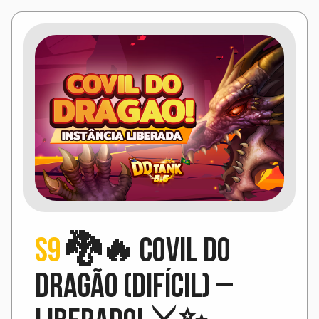
S9
🐉🔥 Covil do
Dragão (Difícil) –