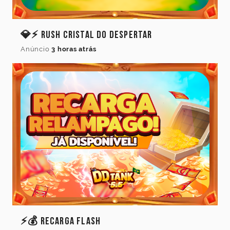
💎⚡ Rush Cristal do Despertar
Anúncio
3 horas atrás
Idioma
⚡💰 Recarga Flash