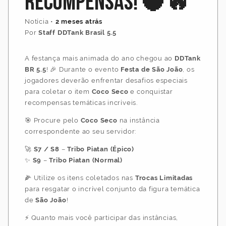
Recompensas! 🥥🔥
Notícia
•
2 meses atrás
Por
Staff DDTank Brasil 5.5
A festança mais animada do ano chegou ao
DDTank
BR 5.5
! 🎉 Durante o evento
Festa de São João
, os
jogadores deverão enfrentar desafios especiais
para coletar o item
Coco Seco
e conquistar
recompensas temáticas incríveis.
🎯 Procure pelo
Coco Seco
na instância
correspondente ao seu servidor:
🚀
S7 / S8
–
Tribo Piatan (Épico)
✨
S9
–
Tribo Piatan (Normal)
🌽 Utilize os itens coletados nas
Trocas Limitadas
para resgatar o incrível conjunto da figura temática
de
São João
!
⚡ Quanto mais você participar das instâncias,