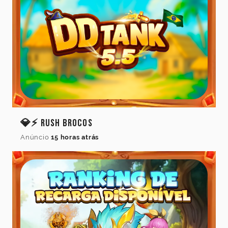
Idioma
do
jogo
Idioma
💎⚡ Rush Brocos
Anúncio
15 horas atrás
Cancelar
Atualizar