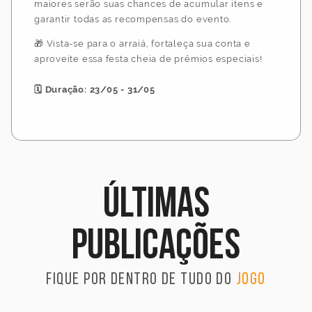
maiores serão suas chances de acumular itens e
garantir todas as recompensas do evento.
🎁 Vista-se para o arraiá, fortaleça sua conta e
aproveite essa festa cheia de prêmios especiais!
🗓️ Duração: 23/05 - 31/05
Últimas
publicações
Fique por dentro de tudo do
jogo