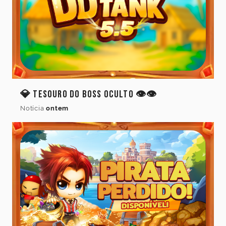
Idioma
do
jogo
💎 Tesouro do Boss Oculto 👁️👁️
Idioma
Notícia
ontem
Cancelar
Atualizar