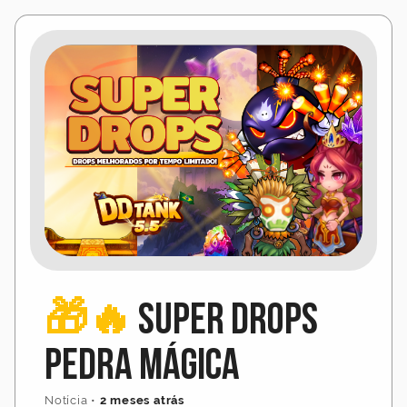
🎁🔥
Super Drops
Pedra Mágica
Notícia
•
2 meses atrás