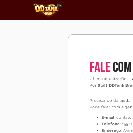
Fale
com 
Última atualização:
•
Por
Staff DDTank Bras
Precisando de ajuda, 
Pode falar com a gen
E-mail
: contat
Telefone
: +55 
Endereço
: Ave