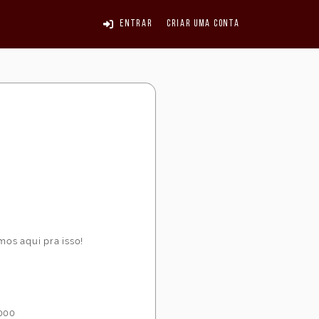
Entrar
Criar uma conta
mos aqui pra isso!
-000