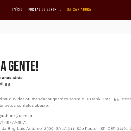
Início
Portal de Suporte
Baixar agora
a gente!
2 anos atrás
il 5.5
tirar dúvidas ou mandar sugestões sobre o DDTank Brasil 5.5, esta
te pelos contatos abaixo:
o@ddtank5.com.br
(17) 99777-9971
nida Brig Luís Antônio, 2369, SALA 911, São Paulo - SP, CEP 01401