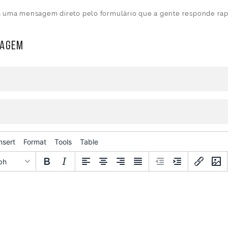
a uma mensagem direto pelo formulário que a gente responde rap
sagem
Idioma
nsert
Format
Tools
Table
do
jogo
ph
Idioma
Cancelar
Atualizar