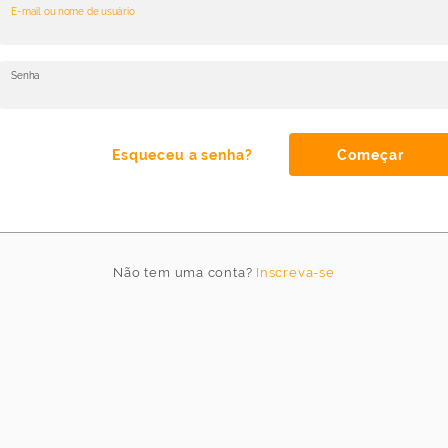
E-mail ou nome de usuário
do
jogo
Senha
Idioma
Esqueceu a senha?
Começar
Cancelar
Atualizar
Não tem uma conta?
Inscreva-se