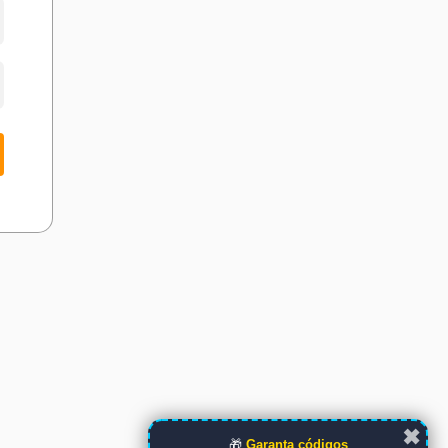
✖
🎁
Garanta códigos