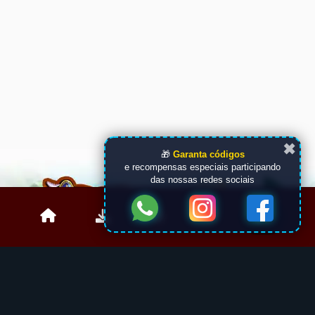
✖
🎁
Garanta códigos
e recompensas especiais participando
das nossas redes sociais