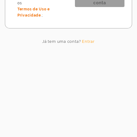
conta
os
Termos de Uso e
Privacidade
.
;
Idioma
do
jogo
Já tem uma conta?
Entrar
Idioma
Cancelar
Atualizar