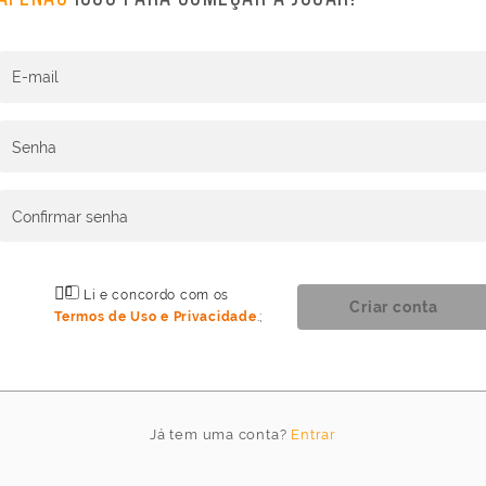
Idioma
E-mail
do
jogo
Senha
Idioma
Confirmar senha
Li e concordo com os
Cancelar
Atualizar
Criar conta
Termos de Uso e Privacidade
.
;
Já tem uma conta?
Entrar