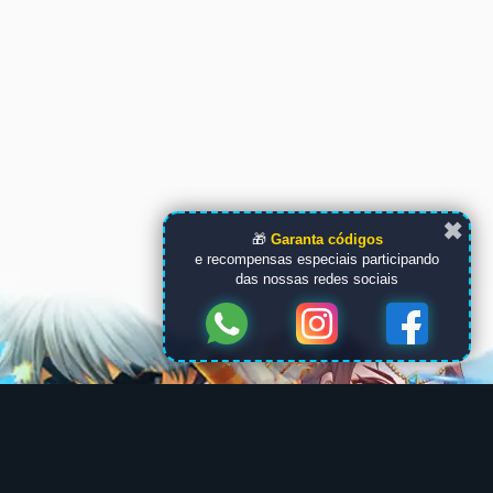
✖
🎁
Garanta códigos
e recompensas especiais participando
das nossas redes sociais