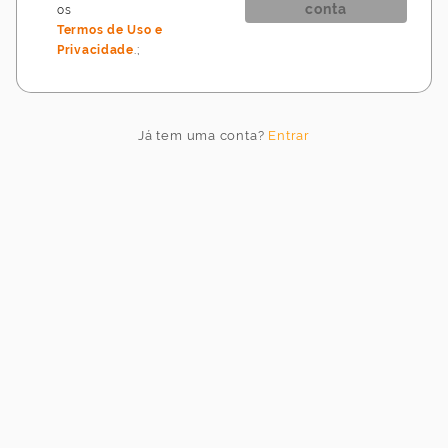
conta
os
Termos de Uso e
Privacidade
.
;
Idioma
do
jogo
Já tem uma conta?
Entrar
Idioma
Cancelar
Atualizar