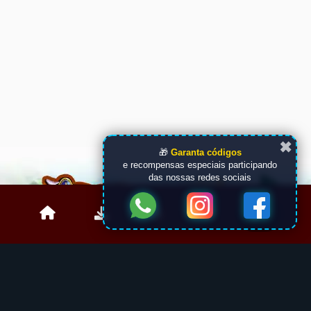
✖
🎁
Garanta códigos
e recompensas especiais participando
das nossas redes sociais