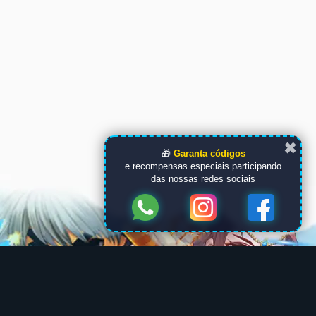
✖
🎁
Garanta códigos
e recompensas especiais participando
das nossas redes sociais