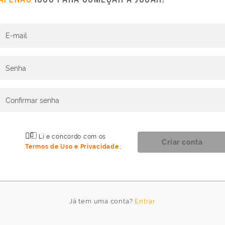
Idioma
E-mail
do
jogo
Senha
Idioma
Confirmar senha
Li e concordo com os
Cancelar
Atualizar
Criar conta
Termos de Uso e Privacidade
.
;
Já tem uma conta?
Entrar