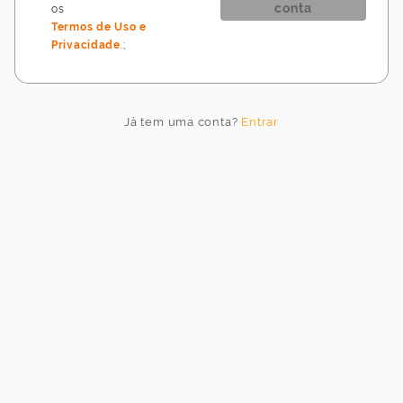
conta
os
Termos de Uso e
Privacidade
.
;
Idioma
do
jogo
Já tem uma conta?
Entrar
Idioma
Cancelar
Atualizar