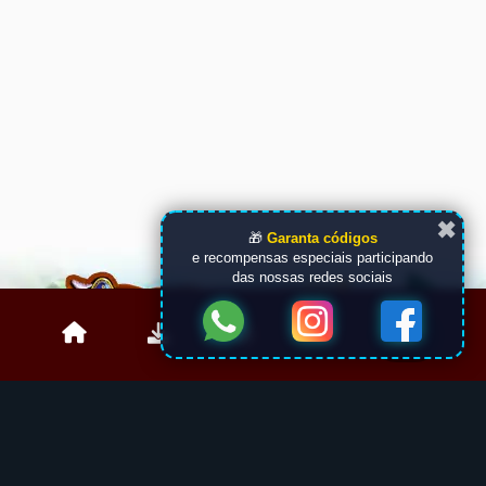
✖
🎁
Garanta códigos
e recompensas especiais participando
das nossas redes sociais