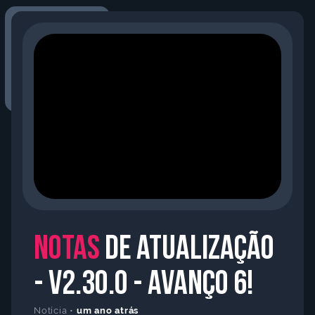
Notas
de atualização
- V2.30.o - Avanço 6!
Notícia •
um ano atrás