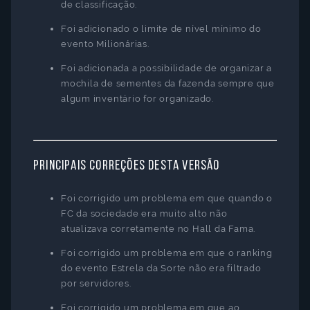
de classificação.
Foi adicionado o limite de nível mínimo do
evento Milionárias.
Foi adicionada a possibilidade de organizar a
mochila de sementes da fazenda sempre que
algum inventário for organizado.
Principais correções desta versão
Foi corrigido um problema em que quando o
FC da sociedade era muito alto não
atualizava corretamente no Hall da Fama.
Idioma
Foi corrigido um problema em que o ranking
do evento Estrela da Sorte não era filtrado
do
jogo
por servidores.
Foi corrigido um problema em que ao