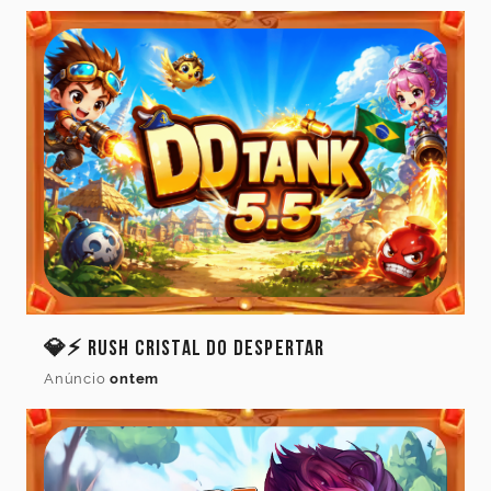
💎⚡ Rush Cristal do Despertar
Anúncio
ontem
Idioma
do
jogo