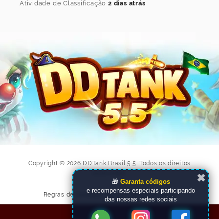
Atividade de Classificação
2 dias atrás
Copyright © 2026 DDTank Brasil 5.5. Todos os direitos
reservados.
✖
🎁
Garanta códigos
e recompensas especiais participando
Regras de conduta
|
Política de privacidade
das nossas redes sociais