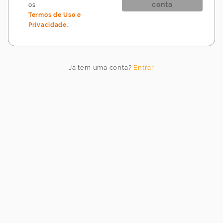
conta
os
Termos de Uso e
Privacidade
.
;
Idioma
do
jogo
Já tem uma conta?
Entrar
Idioma
Cancelar
Atualizar