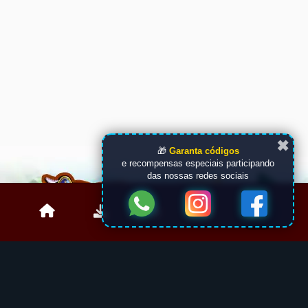
✖
🎁
Garanta códigos
e recompensas especiais participando
das nossas redes sociais